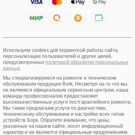
Тольятти
Ярославль
Саратов
Хабаровск
Томск
Тюмень
Иркутск
Самара
Используем cookies для корректной работы сайта,
Омск
персонализации пользователей и других целей,
Красноярск
предусмотренных
политикой обработки персональных
Пермь
данных
Ульяновск
Киров
Мы специализируемся на ремонте и техническом
Архангельск
обслуживании продукции Bork. Несмотря на то что мы
Астрахань
не являемся официальным сервисным центром, наша
команда профессионалов предоставляет
Белгород
высококачественные услуги постгарантийного ремонта.
Благовещенск
Мы также предлагаем услуги по диагностике,
Брянск
техническому обслуживанию и настройке всех типов
Владивосток
устройств Борк. Обратите внимание, что цены,
Владикавказ
указанные на нашем сайте, носят информационный
Владимир
характер и не являются официальным предложением.
Волжский