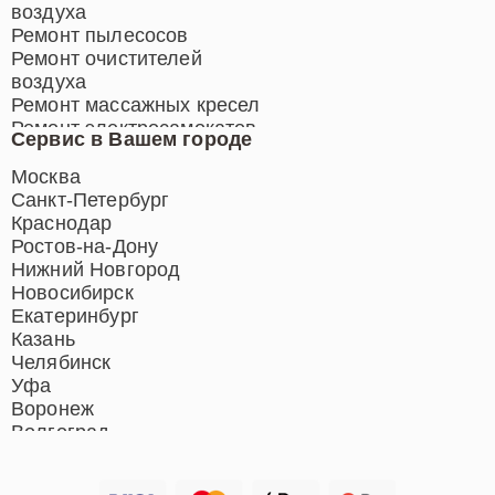
воздуха
Ремонт пылесосов
Ремонт очистителей
воздуха
Ремонт массажных кресел
Ремонт электросамокатов
Сервис в Вашем городе
Ремонт индукционных плит
Ремонт роботов-пылесосов
Москва
Ремонт гладильных систем
Санкт-Петербург
Ремонт отпаривателей
Краснодар
Ремонт вертикальных
Ростов-на-Дону
пылесосов
Нижний Новгород
Новосибирск
Екатеринбург
Казань
Челябинск
Уфа
Воронеж
Волгоград
Барнаул
Ижевск