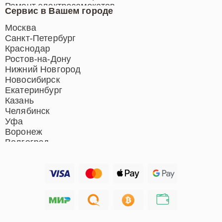
Ремонт электросамокатов
Сервис в Вашем городе
Ремонт индукционных плит
Ремонт роботов-пылесосов
Москва
Ремонт гладильных систем
Санкт-Петербург
Ремонт отпаривателей
Краснодар
Ремонт вертикальных
Ростов-на-Дону
пылесосов
Нижний Новгород
Новосибирск
Екатеринбург
Казань
Челябинск
Уфа
Воронеж
Волгоград
Барнаул
Ижевск
Тольятти
Ярославль
Саратов
Хабаровск
Томск