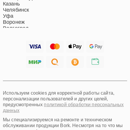
Казань
Челябинск
Уфа
Воронеж
Волгоград
Барнаул
Ижевск
Тольятти
Ярославль
Саратов
Хабаровск
Томск
Тюмень
Иркутск
Самара
Используем cookies для корректной работы сайта,
Омск
персонализации пользователей и других целей,
Красноярск
предусмотренных
политикой обработки персональных
Пермь
данных
Ульяновск
Киров
Мы специализируемся на ремонте и техническом
Архангельск
обслуживании продукции Bork. Несмотря на то что мы