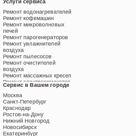
Услуги сервиса
Ремонт водонагревателей
Ремонт кофемашин
Ремонт микроволновых
печей
Ремонт парогенераторов
Ремонт увлажнителей
воздуха
Ремонт пылесосов
Ремонт очистителей
воздуха
Ремонт массажных кресел
Ремонт электросамокатов
Сервис в Вашем городе
Ремонт индукционных плит
Ремонт роботов-пылесосов
Москва
Ремонт гладильных систем
Санкт-Петербург
Ремонт отпаривателей
Краснодар
Ремонт вертикальных
Ростов-на-Дону
пылесосов
Нижний Новгород
Новосибирск
Екатеринбург