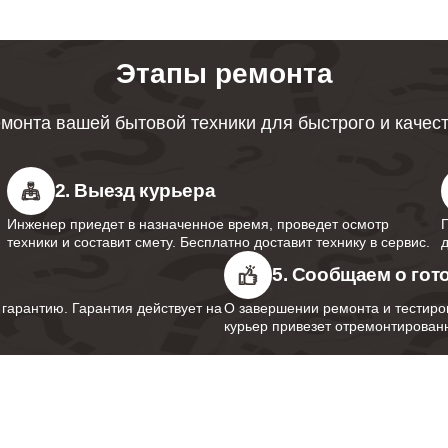
от 60 минут
Этапы ремонта
от 70 минут
монта вашей бытовой техники для быстрого и качес
2. Выезд курьера
Инженер приедет в назначенное время, проведет осмотр
техники и составит смету. Бесплатно доставит технику в сервис.
5. Сообщаем о гот
арантию. Гарантия действует на
О завершении ремонта и тестиро
курьер привезет отремонтированн