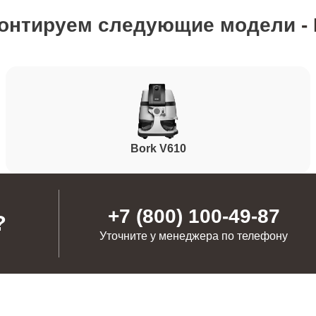
онтируем следующие модели
-
от 120 минут
от 50 минут
от 60 минут
Bork V610
от 110 минут
нопок)
+7 (800) 100-49-87
?
Уточните у менеджера по телефону
от 80 минут