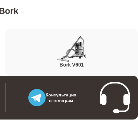
 Bork
1600
500
Bork V601
1000
1500
Консультация
в телеграм
1600