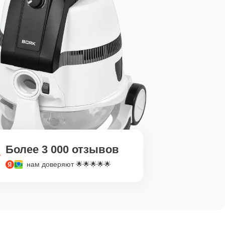
Более 3 000 отзывов
нам доверяют 🌟🌟🌟🌟🌟