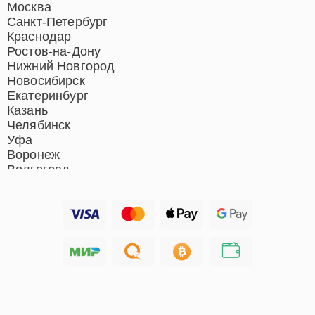
Ремонт роботов-пылесосов
Москва
Ремонт гладильных систем
Санкт-Петербург
Ремонт отпаривателей
Краснодар
Ремонт вертикальных
Ростов-на-Дону
пылесосов
Нижний Новгород
Новосибирск
Екатеринбург
Казань
Челябинск
Уфа
Воронеж
Волгоград
Барнаул
Ижевск
Тольятти
Ярославль
Саратов
Хабаровск
Томск
Тюмень
Иркутск