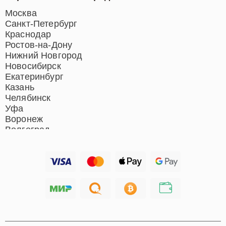
Ремонт индукционных плит
Ремонт роботов-пылесосов
Москва
Ремонт гладильных систем
Санкт-Петербург
Ремонт отпаривателей
Краснодар
Ремонт вертикальных
Ростов-на-Дону
пылесосов
Нижний Новгород
Новосибирск
Екатеринбург
Казань
Челябинск
Уфа
Воронеж
Волгоград
Барнаул
Ижевск
Тольятти
Ярославль
Саратов
Хабаровск
Томск
Тюмень
Иркутск