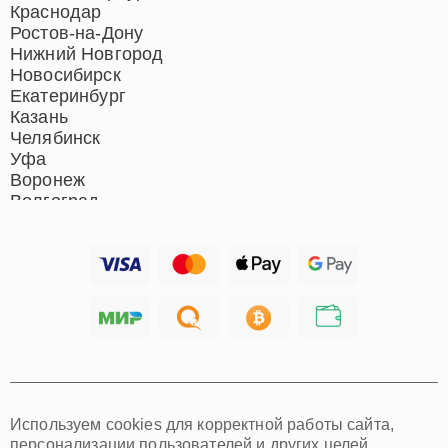
Ремонт отпаривателей
Краснодар
Ремонт вертикальных
Ростов-на-Дону
пылесосов
Нижний Новгород
Новосибирск
Екатеринбург
Казань
Челябинск
Уфа
Воронеж
Волгоград
Барнаул
Ижевск
Тольятти
Ярославль
Саратов
Хабаровск
Томск
Тюмень
Иркутск
Самара
Используем cookies для корректной работы сайта,
Омск
персонализации пользователей и других целей,