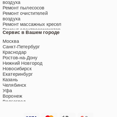
воздуха
Ремонт пылесосов
Ремонт очистителей
воздуха
Ремонт массажных кресел
Ремонт электросамокатов
Сервис в Вашем городе
Ремонт индукционных плит
Ремонт роботов-пылесосов
Москва
Ремонт гладильных систем
Санкт-Петербург
Ремонт отпаривателей
Краснодар
Ремонт вертикальных
Ростов-на-Дону
пылесосов
Нижний Новгород
Новосибирск
Екатеринбург
Казань
Челябинск
Уфа
Воронеж
Волгоград
Барнаул
Ижевск