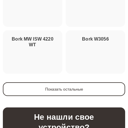
Bork MW ISW 4220
Bork W3056
WT
Показать остальные
Не нашли свое
устройство?