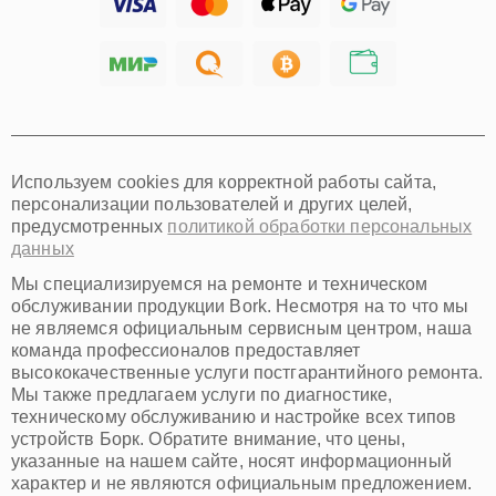
Тольятти
Ярославль
Саратов
Хабаровск
Томск
Тюмень
Иркутск
Самара
Используем cookies для корректной работы сайта,
Омск
персонализации пользователей и других целей,
Красноярск
предусмотренных
политикой обработки персональных
Пермь
данных
Ульяновск
Киров
Мы специализируемся на ремонте и техническом
Архангельск
обслуживании продукции Bork. Несмотря на то что мы
Астрахань
не являемся официальным сервисным центром, наша
команда профессионалов предоставляет
Белгород
высококачественные услуги постгарантийного ремонта.
Благовещенск
Мы также предлагаем услуги по диагностике,
Брянск
техническому обслуживанию и настройке всех типов
Владивосток
устройств Борк. Обратите внимание, что цены,
Владикавказ
указанные на нашем сайте, носят информационный
Владимир
характер и не являются официальным предложением.
Волжский