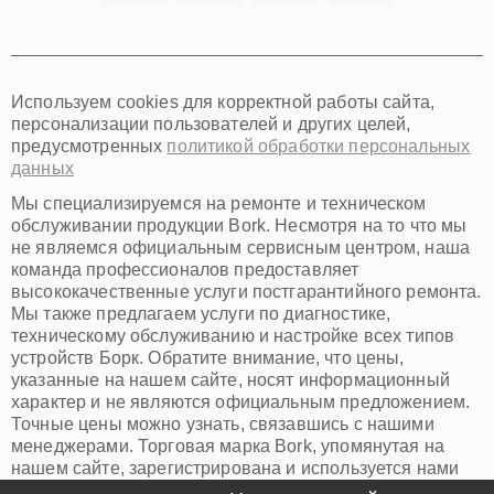
Томск
Тюмень
Иркутск
Самара
Используем cookies для корректной работы сайта,
Омск
персонализации пользователей и других целей,
Красноярск
предусмотренных
политикой обработки персональных
Пермь
данных
Ульяновск
Киров
Мы специализируемся на ремонте и техническом
Архангельск
обслуживании продукции Bork. Несмотря на то что мы
Астрахань
не являемся официальным сервисным центром, наша
команда профессионалов предоставляет
Белгород
высококачественные услуги постгарантийного ремонта.
Благовещенск
Мы также предлагаем услуги по диагностике,
Брянск
техническому обслуживанию и настройке всех типов
Владивосток
устройств Борк. Обратите внимание, что цены,
Владикавказ
указанные на нашем сайте, носят информационный
Владимир
характер и не являются официальным предложением.
Волжский
Точные цены можно узнать, связавшись с нашими
Вологда
менеджерами. Торговая марка Bork, упомянутая на
Грозный
нашем сайте, зарегистрирована и используется нами
Иваново
исключительно для информационных целей.