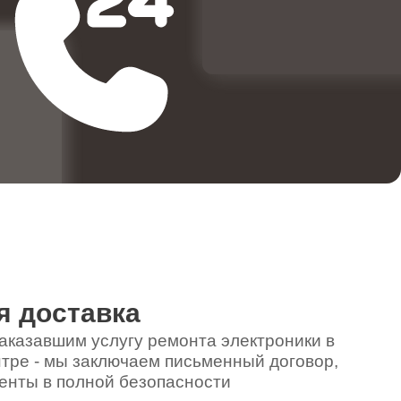
580
970
400
790
я доставка
590
аказавшим услугу ремонта электроники в
тре - мы заключаем письменный договор,
енты в полной безопасности
880