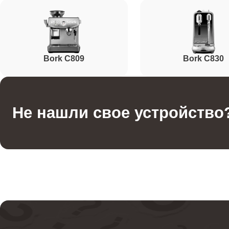
Ремонт заварного блока
Чистка клапана
Bork C809
Bork C830
Ремонт или ремонт пароблока
Не нашли свое устройство
Ремонт бойлера
Ремонт помпы
Ремонт термостата