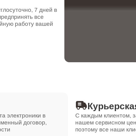
от 90 минут
лосуточно, 7 дней в
предпринять все
ойную работу вашей
от 90 минут
от 90 минут
от 90 минут
от 70 минут
Курьерска
та электроники в
С каждым клиентом, з
ьменный договор,
нашем сервисном цен
от 120 минут
ости
поэтому все наши кли