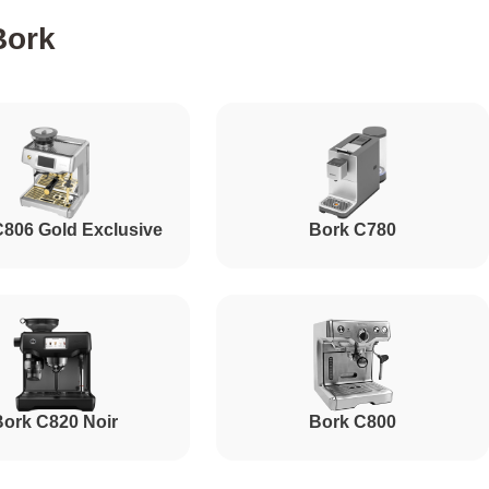
Bork
790
280
C806 Gold Exclusive
Bork C780
400
520
580
ork C820 Noir
Bork C800