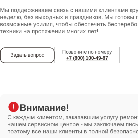
Ремонт двигателя кофемолки
Мы поддерживаем связь с нашими клиентами круг
неделю, без выходных и праздников. Мы готовы 
возможные усилия, чтобы обеспечить беспереб
Ремонт ЦЗУ
техники на протяжении многих лет!
Позвоните по номеру
Задать вопрос
Декальцинация
+7 (800) 100-49-87
Ремонт фильтров
Внимание!
Ремонт ТЭНа
С каждым клиентом, заказавшим услугу ремон
нашем сервисном центре - мы заключаем пис
поэтому все наши клиенты в полной безопасн
Ремонт платы управления