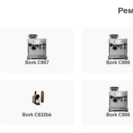
Ре
Настройка кофемашины
Ремонт или ремонт датчиков
Bork C807
Bork C806
Очистка кофемашины от накипи
Ремонт насоса кофемашины
Ремонт микровыключателя кофемашины
Bork C832bk
Bork C806