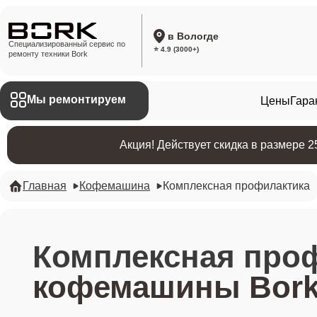
в Вологде
Специализированный сервис по
⭐ 4.9 (3000+)
ремонту техники Bork
Мы ремонтируем
Цены
Гара
Акция! Действует скидка в размере 
Главная
Кофемашина
Комплексная профилактика
Комплексная про
кофемашины Bor