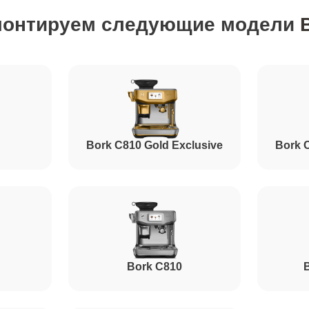
монтируем следующие модели
от 70 минут
от 70 минут
от 110 минут
Bork C810 Gold Exclusive
Bork 
от 100 минут
от 80 минут
Bork C810
B