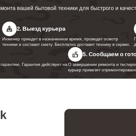
монта вашей бытовой техники для быстрого и качес
от 70 минут
2. Выезд курьера
от 80 минут
Инженер приедет в назначенное время, проведет осмотр
техники и составит смету. Бесплатно доставит технику в сервис.
5. Сообщаем о гот
от 60 минут
арантию. Гарантия действует на
О завершении ремонта и тестиро
курьер привезет отремонтированн
от 50 минут
rk
от 70 минут