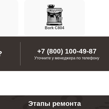
от 100 минут
от 80 минут
Bork C804
от 110 минут
+7 (800) 100-49-87
?
Уточните у менеджера по телефону
от 60 минут
от 100 минут
от 40 минут
Этапы ремонта