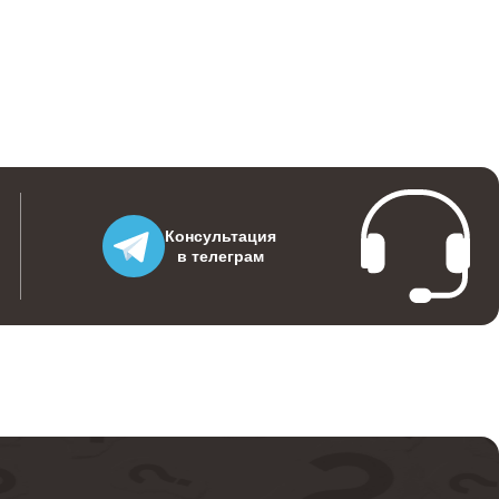
590
700
500
Консультация
в телеграм
560
520
570