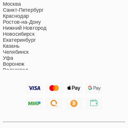
Ремонт роботов-пылесосов
Москва
Ремонт гладильных систем
Санкт-Петербург
Ремонт отпаривателей
Краснодар
Ремонт вертикальных
Ростов-на-Дону
пылесосов
Нижний Новгород
Новосибирск
Екатеринбург
Казань
Челябинск
Уфа
Воронеж
Волгоград
Барнаул
Ижевск
Тольятти
Ярославль
Саратов
Хабаровск
Томск
Тюмень
Иркутск