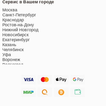
Сервис в Вашем городе
Ремонт индукционных плит
Ремонт роботов-пылесосов
Москва
Ремонт гладильных систем
Санкт-Петербург
Ремонт отпаривателей
Краснодар
Ремонт вертикальных
Ростов-на-Дону
пылесосов
Нижний Новгород
Новосибирск
Екатеринбург
Казань
Челябинск
Уфа
Воронеж
Волгоград
Барнаул
Ижевск
Тольятти
Ярославль
Саратов
Хабаровск
Томск
Тюмень