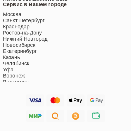
Ремонт электросамокатов
Сервис в Вашем городе
Ремонт индукционных плит
Ремонт роботов-пылесосов
Москва
Ремонт гладильных систем
Санкт-Петербург
Ремонт отпаривателей
Краснодар
Ремонт вертикальных
Ростов-на-Дону
пылесосов
Нижний Новгород
Новосибирск
Екатеринбург
Казань
Челябинск
Уфа
Воронеж
Волгоград
Барнаул
Ижевск
Тольятти
Ярославль
Саратов
Хабаровск
Томск